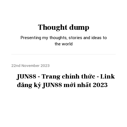
Thought dump
Presenting my thoughts, stories and ideas to
the world
22nd November 2023
JUN88 - Trang chính thức - Link
đăng ký JUN88 mới nhất 2023